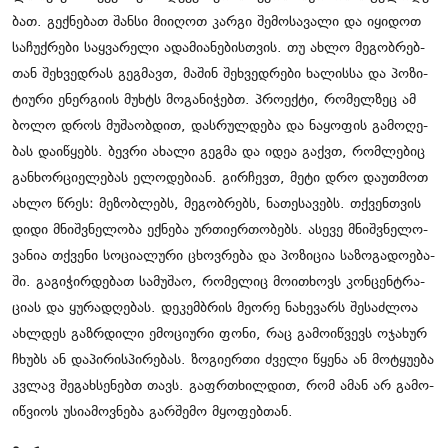
ბათ. გექ­ნე­ბათ შან­სი მი­ი­ღოთ კარ­გი შე­მო­სა­ვა­ლი და იყი­დოთ
სა­ჩუქ­რე­ბი საყ­ვა­რე­ლი ადა­მი­ა­ნე­ბის­თვის. თუ ახლო მე­გობ­რებ­
თან შეხ­ვედ­რას გეგ­მავთ, მა­შინ შეხ­ვედ­რე­ბი ხა­ლის­სა და პო­ზი­
ტი­უ­რი ენერ­გი­ის მუხტს მო­გა­ნი­ჭებთ. პრო­ექ­ტი, რო­მელ­ზეც ამ
ბოლო დროს მუ­შა­ობ­დით, დას­რულ­დე­ბა და ნა­ყო­ფის გა­მო­ღე­
ბას და­ი­წყებს. ბევ­რი ახა­ლი გეგ­მა და იდეა გაქვთ, რომ­ლე­ბიც
გან­ხორ­ცი­ე­ლე­ბას ელო­დე­ბი­ან. გირ­ჩევთ, მეტი დრო და­უთ­მოთ
ახლო წრეს: მე­ზობ­ლებს, მე­გობ­რებს, ნა­თე­სა­ვებს. თქვენ­თვის
დიდი მნიშ­ვნე­ლო­ბა ექ­ნე­ბა ურ­თი­ერ­თო­ბებს. ასე­ვე მნიშ­ვნე­ლო­
ვა­ნია თქვე­ნი სო­ცი­ა­ლუ­რი ცხოვ­რე­ბა და პო­ზი­ცია სა­ზო­გა­დო­ე­ბა­
ში. გა­გი­ჭირ­დე­ბათ სა­მუ­შაო, რო­მე­ლიც მო­ი­თხოვს კონ­ცენ­ტრა­
ცი­ას და ყუ­რა­დღე­ბას. დე­კემ­ბრის მე­ო­რე ნა­ხე­ვარს შე­საძ­ლოა
ახ­ლდეს გაზ­რდი­ლი ემო­ცი­უ­რი ფონი, რაც გა­მო­იწ­ვევს ოჯა­ხურ
ჩხუბს ან და­პი­რის­პი­რე­ბას. ზო­გი­ერ­თი ძვე­ლი წყე­ნა ან მო­ტყუ­ე­ბა
კვლავ შე­გახ­სე­ნებთ თავს. გაფრ­თხილ­დით, რომ ამან არ გა­მო­
იწ­ვი­ოს უსი­ა­მოვ­ნე­ბა გარ­შე­მო მყო­ფებ­თან.