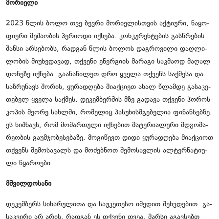
მო­რი­ე­ლი
2023 წლის ბოლო თვე ბევ­რი მო­რი­ე­ლის­თვის აქ­ტი­უ­რი, ნა­ყო­
ფი­ე­რი მუ­შა­ო­ბის პე­რი­ო­დი იქ­ნე­ბა. კონ­კუ­რენ­ტე­ბის გას­წრე­ბის
შან­სი არ­სე­ბობს, რად­გან წლის ბო­ლოს დაგ­რო­ვი­ლი დაღ­ლი­
ლო­ბის მი­უ­ხე­და­ვად, თქვე­ნი ენერ­გი­ის მა­რა­გი საკ­მა­ოდ მა­ღალ
დო­ნე­ზე იქ­ნე­ბა. გა­ა­ნა­წი­ლეთ დრო ყვე­ლა თქვენს საქ­მე­სა და
საზ­რუ­ნავს შო­რის, ყუ­რა­დღე­ბა მი­აქ­ცი­ეთ ახალ წლამ­დე გა­სა­კე­
თე­ბელ ყვე­ლა საქ­მეს. დე­კემ­ბერ­შის მზე გა­და­ვა თქვე­ნი ჰო­როს­
კო­პის მე­ო­რე სახ­ლში, რო­მე­ლიც პა­სუ­ხის­მგე­ბე­ლია ფი­ნან­სებ­ზე.
ეს ნიშ­ნავს, რომ მო­მარ­თუ­ლი იქ­ნე­ბით მა­ტე­რი­ა­ლუ­რი მდგო­მა­
რე­ო­ბის გა­უმ­ჯო­ბე­სე­ბა­ზე. მო­გი­წევთ დიდი ყუ­რა­დღე­ბა მი­აქ­ცი­ოთ
თქვენს შე­მო­სა­ვალს და მო­ძებ­ნოთ შე­მო­სავ­ლის ალ­ტერ­ნა­ტი­უ­
ლი წყა­რო­ე­ბი.
მშვილ­დო­სა­ნი
დე­კემ­ბერს სი­ხა­რუ­ლი­თა და სა­უ­კე­თე­სო იმე­დით შეხ­ვდე­ბით. გა­
საკ­ვი­რი არ არის, რად­გან ეს თქვე­ნი თვეა. მარ­სი აგავ­სებთ