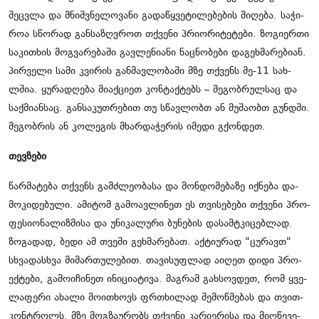
შეც­ვლა და მნიშ­ვნე­ლო­ვა­ნი გა­და­წყვე­ტი­ლე­ბე­ბის მი­ღე­ბა. სა­ჭი­
როა სწო­რად გან­სა­ზღვროთ თქვე­ნი პრი­ო­რი­ტე­ტე­ბი. ზო­გი­ერ­თი
სა­კი­თხის მოგ­ვა­რე­ბა­ში გავ­ლე­ნი­ა­ნი ნაც­ნო­ბე­ბი და­გეხ­მა­რე­ბი­ან.
პირ­ვე­ლი სამი კვი­რის გან­მავ­ლო­ბა­ში მზე თქვენს მე-11 სახ­
ლშია. ყუ­რა­დღე­ბა მი­აქ­ცი­ეთ კონ­ტაქ­ტებს – მე­გობ­რულ­საც და
საქ­მი­ან­საც. გან­სა­კუთ­რე­ბით თუ სწავ­ლობთ ან მუ­შა­ობთ გუნდში.
მე­გობ­რის ან კო­ლე­გის მხარ­და­ჭე­რის იმე­დი გქონ­დეთ.
თევ­ზე­ბი
წარ­მა­ტე­ბა თქვენს გამ­ძლე­ო­ბა­სა და მონ­დო­მე­ბა­ზე იქ­ნე­ბა და­
მო­კი­დე­ბუ­ლი. ამი­ტომ გა­მო­ავ­ლი­ნეთ ეს თვი­სე­ბე­ბი თქვე­ნი პრო­
ფე­სი­ო­ნა­ლიზ­მი­სა და უნი­კა­ლუ­რი ბუ­ნე­ბის და­სამ­ტკი­ცებ­ლად.
ზო­გა­დად, ბედი ამ თვე­ში გეხ­მა­რე­ბათ. აქ­ტი­უ­რად "ცუ­რავთ"
სხვა­დას­ხვა მი­მარ­თუ­ლე­ბით. თა­ვი­სუფ­ლად აი­ღეთ დიდი პრო­
ექ­ტე­ბი, გა­მო­ი­ჩი­ნეთ ინი­ცი­ა­ტი­ვა. მაგ­რამ გახ­სოვ­დეთ, რომ ყვე­
ლა­ფე­რი ახა­ლი მო­ი­თხოვს ფრთხი­ლად შე­მოწ­მე­ბას და თვით­
კონ­ტროლს. მზე მოგ­ზა­უ­რობს თქვე­ნი კა­რი­ე­რი­სა და მიღ­წე­ვე­