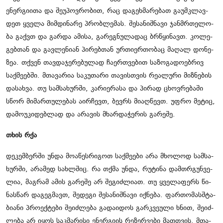
ენერ­გი­ი­თა და შე­უ­პოვ­რო­ბით, რაც და­გეხ­მა­რე­ბათ გა­უმკლავ­
დეთ ყვე­ლა მიმ­დი­ნა­რე პრობ­ლე­მას. შე­სა­ნიშ­ნა­ვი ჯან­მრთე­ლო­
ბა გაქვთ და გარ­და ამი­სა, გა­რეგ­ნუ­ლა­დაც ბრწყი­ნავთ. კო­ლე­
გებ­თან და გავ­ლე­ნი­ან პი­რებ­თან ურ­თი­ერ­თო­ბაც მა­ღალ დო­ნე­
ზეა. თქვენ თავ­და­ჯე­რე­ბუ­ლად ჩა­ერ­თვე­ბით სა­ზო­გა­დო­ებ­რივ
საქ­მე­ებ­ში. მთა­ვა­რია სა­კუ­თა­რი თა­ვის­თვის რე­ა­ლუ­რი მიზ­ნე­ბის
და­სახ­ვა. თუ სამ­სა­ხურ­ში, კა­რი­ე­რა­სა და პი­რად ცხოვ­რე­ბა­ში
სწორ მი­მარ­თუ­ლე­ბას აირ­ჩევთ, ბევ­რს მი­აღ­წევთ. უფრო მე­ტიც,
და­მო­უ­კი­დებ­ლად და არა­ვის მხარ­და­ჭე­რის გა­რე­შე.
თხის რქა
დე­კემ­ბერ­ში უნდა მო­ა­წეს­რი­გოთ საქ­მე­ე­ბი არა მხო­ლოდ სამ­სა­
ხურ­ში, არა­მედ სახ­ლშიც. რა თქმა უნდა, რუ­ტი­ნა დამ­თრგუნ­ვე­
ლია, მაგ­რამ ამის გა­რე­შე არ შე­გიძ­ლი­ათ. თუ ყვე­ლა­ფერს წი­
ნას­წარ და­გეგ­მავთ, შე­დე­გი შე­სა­ნიშ­ნა­ვი იქ­ნე­ბა. ფარ­თო­მას­შტა­
ბი­ა­ნი პრო­ექ­ტე­ბი შე­იძ­ლე­ბა გა­და­ი­დოს გარ­კვე­უ­ლი ხნით, შე­იძ­
ლე­ბა არ იყოს საკ­მა­რი­სი ენერ­გი­ის რე­ზერ­ვე­ბი მათ­თვის. მთა­