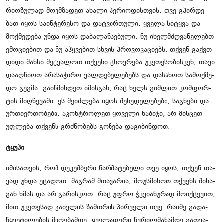
რი­ო­ზუ­ლად მო­ემ­ზა­დეთ ახა­ლი პე­რი­ო­დის­თვის. თვე გპირ­დე­
ბათ იყოს სა­ინ­ტე­რე­სო და დატ­ვირ­თუ­ლი. ყვე­ლა სი­ტყვა და
მოქ­მე­დე­ბა უნდა იყოს და­ბა­ლან­სე­ბუ­ლი. ნუ იხელ­მძღვა­ნე­ლებთ
ემო­ცი­ე­ბით და ნუ აჰ­ყვე­ბით სხვის პრო­ვო­კა­ცი­ებს. თქვენ გაქვთ
დიდი შან­სი შეც­ვა­ლოთ თქვე­ნი ცხოვ­რე­ბა უკე­თე­სო­ბის­კენ, თავი
და­აღ­წი­ოთ არა­სა­ჭი­რო ვალ­დე­ბუ­ლე­ბებს და და­სა­ხოთ სა­მოქ­მე­
დო გეგ­მა. გა­იწ­მინ­დეთ იმის­გან, რაც ხელს გიშ­ლით კომ­ფორ­
ტის მიღ­წე­ვა­ში. ეს შე­იძ­ლე­ბა იყოს შე­ხე­დუ­ლე­ბე­ბი, საგ­ნე­ბი და
ურ­თი­ერ­თო­ბე­ბი. აკონ­ტრო­ლეთ ყო­ვე­ლი ნა­ბი­ჯი, არ მის­ცეთ
უფ­ლე­ბა თქვენს გრძნო­ბებს გო­ნე­ბა და­გი­ბინ­დოთ.
ტყუ­პი
იმი­სათ­ვის, რომ დე­კემ­ბე­რი წარ­მა­ტე­ბუ­ლი თვე იყოს, თქვენ თა­
ვად უნდა ეცა­დოთ. მაგ­რამ მთა­ვა­რია, მო­უს­მი­ნოთ თქვენს ში­ნა­
გან ხმას და არ გა­რის­კოთ. რაც უფრო ჭკვი­ა­ნუ­რად მო­იქ­ცე­ვით,
მით უკე­თე­სად გა­ივ­ლის ზამ­თრის პირ­ვე­ლი თვე. რა­ი­მე გა­და­
წყვე­ტი­ლე­ბის მი­ღე­ბამ­დე, ყვე­ლა­ფე­რი წვრილ­მა­ნამ­დე გათ­ვა­