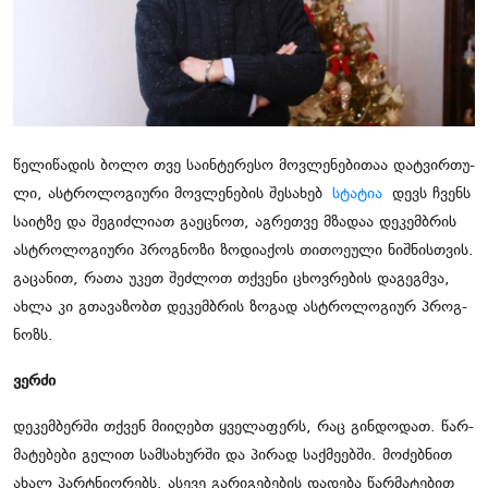
ჩვენს შესახებ
ყვითელი პრესა
საკითხავი
წე­ლი­წა­დის ბოლო თვე სა­ინ­ტე­რე­სო მოვ­ლე­ნე­ბი­თაა დატ­ვირ­თუ­
ლი, ას­ტრო­ლო­გი­უ­რი მოვ­ლე­ნე­ბის შე­სა­ხებ
სტა­ტია
დევს ჩვენს
სა­იტ­ზე და შე­გიძ­ლი­ათ გა­ეც­ნოთ, აგ­რეთ­ვე მზა­დაა დე­კემ­ბრის
ას­ტრო­ლო­გი­უ­რი პროგ­ნო­ზი ზო­დი­ა­ქოს თი­თო­ე­უ­ლი ნიშ­ნის­თვის.
გა­ცა­ნით, რათა უკეთ შეძ­ლოთ თქვე­ნი ცხოვ­რე­ბის და­გეგ­მვა,
ახლა კი გთა­ვა­ზობთ დე­კემ­ბრის ზო­გად ას­ტრო­ლო­გი­ურ პროგ­
ნოზს.
ვერ­ძი
დე­კემ­ბერ­ში თქვენ მი­ი­ღებთ ყვე­ლა­ფერს, რაც გინ­დო­დათ. წარ­
მა­ტე­ბე­ბი გე­ლით სამ­სა­ხურ­ში და პი­რად საქ­მე­ებ­ში. მო­ძებ­ნით
ახალ პარტნი­ო­რებს. ასე­ვე გა­რი­გე­ბე­ბის და­დე­ბა წარ­მა­ტე­ბით