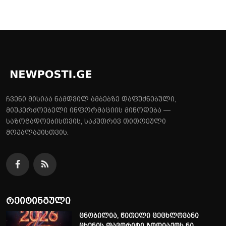
ჩვენი მისიაა ნამდვილ ამბებზე დაფუძნებული,
მიუკერძოებელი ინფორმაციის მიწოდება —
საზოგადოებისთვის, საკუთრივ თითოეული
მოქალაქისთვის.
რეიტინგული
ცნობილია, წითელი ცეცხლოვანი
ცხენის ფავორიტი ზოდიაქოს ნი...