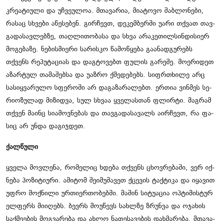
კრე­ა­ტი­უ­ლი და უჩ­ვე­უ­ლოა. მთა­ვა­რია, მი­ა­ტო­ვო შაბ­ლო­ნე­ბი,
რა­საც სხვე­ბი აწე­სე­ბენ. გირ­ჩევთ, დე­კემ­ბერ­ში უარი თქვათ თავ­
გა­და­სავ­ლებ­ზე, თაღ­ლი­თო­ბა­სა და სხვა არა­კე­თილ­სინ­დი­სი­ერ
მო­გე­ბა­ზე. ნე­ბის­მი­ე­რი სა­რის­კო წა­მო­წყე­ბა გა­ა­ნად­გუ­რებს
თქვენს რე­პუ­ტა­ცი­ას და დაგ­ტო­ვებთ ფუ­ლის გა­რე­შე. მო­ე­რი­დეთ
აზარ­ტულ თა­მა­შებ­სა და უაზ­რო ქმე­დე­ბებს. სიფრ­თხი­ლე არც
სა­სიყ­ვა­რუ­ლო სფე­რო­ში არ და­გა­ზა­რა­ლებთ. ერ­თია ვინ­მეს სე­
რი­ო­ზუ­ლად მი­ზიდ­ვა, სულ სხვაა ყვე­ლას­თან ფლირ­ტი. მაგ­რამ
თქვენ მა­ინც სი­ა­მოვ­ნე­ბას და თავ­გა­და­სა­ვალს აირ­ჩევთ, რა ფა­
სიც არ უნდა და­გიჯ­დეთ.
ქალ­წუ­ლი
ყვე­ლა მოვ­ლე­ნა, რო­მე­ლიც ხდე­ბა თქვენს ცხოვ­რე­ბა­ში, ვერ იქ­
ნე­ბა პო­ზი­ტი­უ­რი. ამი­ტომ შე­ი­მუ­შა­ვეთ ქცე­ვის ტაქ­ტი­კა და იყა­ვით
უფრო მოქ­ნი­ლი ურ­თი­ერ­თო­ბებ­ში. მა­შინ სი­ტუ­ა­ცია ოპ­ტი­მის­ტურ
ელ­ფერს მი­ი­ღებს. ბევ­რს მო­უ­წევს სახლზე ზრუნ­ვა და ოჯა­ხის
საქ­მე­ე­ბის მოგ­ვა­რე­ბა და ახლო ნა­თე­სა­ვე­ბის დახ­მა­რე­ბა. მთა­ვა­