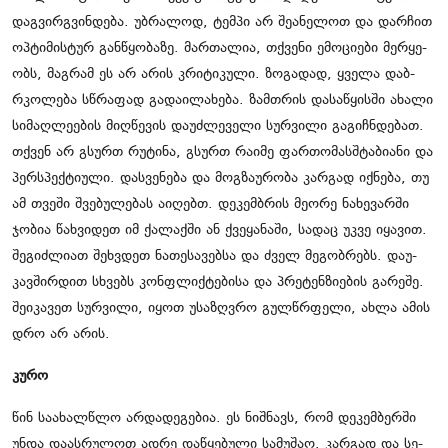
დაგ­ვირ­გვინ­დე­ბა. უბ­რა­ლოდ, ტემ­პი არ შე­ა­ნე­ლოთ და დარ­ჩით
ოპ­ტი­მის­ტურ გან­წყო­ბა­ზე. მარ­თა­ლია, თქვე­ნი ემო­ცი­ე­ბი მერ­ყე­
ობს, მაგ­რამ ეს არ არის კრი­ტი­კუ­ლი. ზო­გა­დად, ყვე­ლა დაბ­
რკო­ლე­ბა სწრა­ფად გა­და­ი­ლა­ხე­ბა. ზამ­თრის და­სა­წყის­ში ახა­ლი
სი­მაღ­ლე­ე­ბის მიღ­წე­ვის და­უძ­ლე­ვე­ლი სურ­ვი­ლი გა­გიჩ­ნდე­ბათ.
თქვენ არ გსურთ რუ­ტი­ნა, გსურთ რა­ი­მე ფარ­თო­მას­შტა­ბი­ა­ნი და
პერ­სპექ­ტი­უ­ლი. დას­ვე­ნე­ბა და მოგ­ზა­უ­რო­ბა კარ­გად იქ­ნე­ბა, თუ
ამ თვე­ში შვე­ბუ­ლე­ბას აი­ღებთ. დე­კემ­ბრის მე­ო­რე ნა­ხე­ვარ­ში
ჯო­ბია წახ­ვი­დეთ იმ ქა­ლაქ­ში ან ქვე­ყა­ნა­ში, სა­დაც უკვე იყა­ვით.
შე­გიძ­ლი­ათ შეხ­ვდეთ ნა­თე­სა­ვებ­სა და ძველ მე­გობ­რებს. და­უ­
კავ­შირ­დით სხვებს კონ­ფლიქ­ტე­ბი­სა და პრე­ტენ­ზი­ე­ბის გა­რე­შე.
შე­ი­კა­ვეთ სურ­ვი­ლი, იყოთ უსა­ზღვრო გულ­წრფე­ლი, ახლა ამის
დრო არ არის.
კურო
წინ სა­ა­ხალ­წლო არ­და­დე­გე­ბია. ეს ნიშ­ნავს, რომ დე­კემ­ბერ­ში
უნდა და­ას­რუ­ლოთ ადრე და­წყე­ბუ­ლი სა­მუ­შაო. კარ­გად და სე­