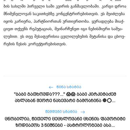
ბის სახ­ლში პირ­ვე­ლი სამი კვი­რის გან­მავ­ლო­ბა­ში. კარ­გი დროა
მნიშ­ვნე­ლო­ვან სა­კი­თხებ­ზე კონ­ცენ­ტრი­რე­ბის­თვის. ეს შე­იძ­ლე­ბა
იყოს კა­რი­ე­რა, პარტნი­ორ­თან ურ­თი­ერ­თო­ბა. ყუ­რა­დღე­ბა მი­აქ­
ცი­ეთ თქვენს რე­პუ­ტა­ცი­ას, შე­ი­ნარ­ჩუ­ნეთ იგი ნე­ბის­მი­ე­რი სა­შუ­ა­
ლე­ბით. ეს თვე შე­სა­ფე­რი­სია ცვლი­ლე­ბე­ბის შე­ტა­ნი­სა და ცხოვ­
რე­ბის წე­სის კო­რექ­ტი­რე­ბის­თვის.
ᲬᲘᲜᲐ ᲡᲢᲐᲢᲘᲐ
"ბაბი გათხოვდა???..." 😱😱 ბაბი კირკიტაძემ
ახლახან მეორე ნახევარი გამოაჩინა 🛑⭕...
ᲨᲔᲛᲓᲔᲒᲘ ᲡᲢᲐᲢᲘᲐ
ცნობილია, წითელი ცეცხლოვანი ცხენის ფავორიტი
ზოდიაქოს 3 ნიშნები - ასტროლოგები ასა...