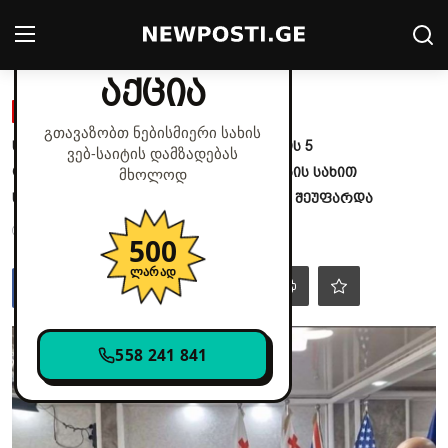
✕
მხოლოდ დღეს
აქცია
Login
Register
ᲡᲐᲛᲐᲠᲗᲐᲚᲘ
გთავაზობთ ნებისმიერი სახის
ხელისუფლების დამხობის მცდელობის 5
ვებ‑საიტის დამზადებას
მთავარი
ორგანიზატორს აღკვეთის ღონისძიების სახით
მხოლოდ
საქალაქო სასამართლომ პატიმრობა შეუფარდა
პოლიტიკა
ოქტ 9, 2025 - 04:18
56
500
კონტაქტი
ლარად
საზოგადოება
558 241 841
სამართალი
ჩვენს შესახებ