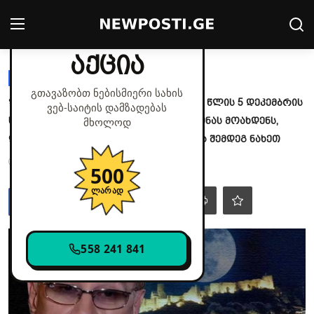
✕
მხოლოდ დღეს
აქცია
Login
Register
ᲐᲡᲢᲠᲝᲚᲝᲒᲘᲐ
გთავაზობთ ნებისმიერი სახის
ზოდიაქოს 3 ნიშანი, რომლებზეც 2025 წლის 5 დეკემბრის
ვებ‑საიტის დამზადებას
მთავარი
სუპერმთვარე განსაკუთრებულ გავლენას მოახდენს,
მხოლოდ
დაწერეთ რომელი ზოდიაქო ხართ და შემდეგ ნახეთ
კონტაქტი
Dec 4, 2025 - 12:10
639
500
პოლიტიკა
ლარად
საზოგადოება
558 241 841
სამართალი
მსოფლიო