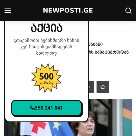
✕
მხოლოდ დღეს
აქცია
Login
Register
ᲞᲝᲚᲘᲢᲘᲙᲐ
გთავაზობთ ნებისმიერი სახის
"არც არჩევნები გამოდის, არც მშვიდობიანი
ვებ‑საიტის დამზადებას
მთავარი
რევოლუცია, აბა, რა ვქნათ?“ - რას წერს საპატიმროდან
მხოლოდ
ელენე ხოშტარია?
კონტაქტი
ოქტ 9, 2025 - 02:52
25
500
პოლიტიკა
ლარად
საზოგადოება
558 241 841
სამართალი
მსოფლიო