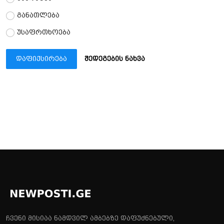
განათლება
უსაფრთხოება
დაფიქსირება
შედეგების ნახვა
ჩვენი მისიაა ნამდვილ ამბებზე დაფუძნებული,