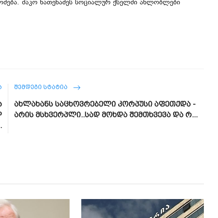
ამოძება. შაკო ნათენაძეს სოციალურ ქსელში ახლობლები
Ა
ᲨᲔᲛᲓᲔᲒᲘ ᲡᲢᲐᲢᲘᲐ
ა
ახლახანს საცხოვრებელი კორპუსი აფეთქდა -
ლ
არის მსხვერპლი..სად მოხდა შემთხვევა და რ...
.