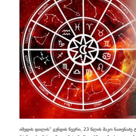
მსოფლიო
ყვითელი პრესა
საკითხავი
იმედის დილის” გუნდის წევრი, 23 წლის შაკო ნათენაძე