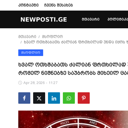
კონტაქტი
ჩვენს შესახებ
ᲛᲗᲐᲕᲐᲠᲘ
ᲞᲝᲚᲘᲢᲘᲙ
Login
Register
მთავარი
მსოფლიო
ხვალ ოთხშაბათს ძალიან ფრთხილად უნდა იყოს ზო
მთავარი
ᲛᲡᲝᲤᲚᲘᲝ
პოლიტიკა
ხვალ ოთხშაბათს ძალიან ფრთხილად უნ
რომელ ნიშნებზე საუბრობს მიხეილ ცა
კონტაქტი
Apr 28, 2026 - 11:27
საზოგადოება
სამართალი
ჩვენს შესახებ