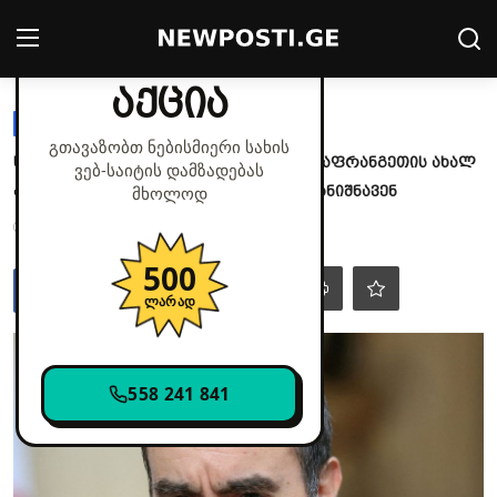
✕
მხოლოდ დღეს
აქცია
Login
Register
ᲛᲡᲝᲤᲚᲘᲝ
გთავაზობთ ნებისმიერი სახის
სებასტიან ლეკორნუს განცხადებით, საფრანგეთის ახალ
ვებ‑საიტის დამზადებას
მთავარი
პრემიერს, სავარაუდოდ, 48 საათში დანიშნავენ
მხოლოდ
ოქტ 9, 2025 - 04:24
11
პოლიტიკა
500
კონტაქტი
ლარად
საზოგადოება
558 241 841
სამართალი
ჩვენს შესახებ