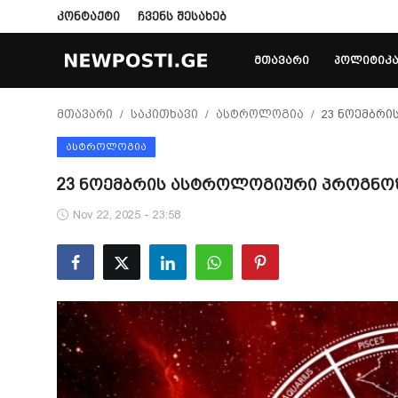
კონტაქტი
ჩვენს შესახებ
ᲛᲗᲐᲕᲐᲠᲘ
ᲞᲝᲚᲘᲢᲘᲙ
Login
Register
მთავარი
საკითხავი
ასტროლოგია
23 ნოემბრ
ᲐᲡᲢᲠᲝᲚᲝᲒᲘᲐ
მთავარი
23 ნოემბრის ასტროლოგიური პროგნო
პოლიტიკა
Nov 22, 2025 - 23:58
კონტაქტი
საზოგადოება
სამართალი
ჩვენს შესახებ