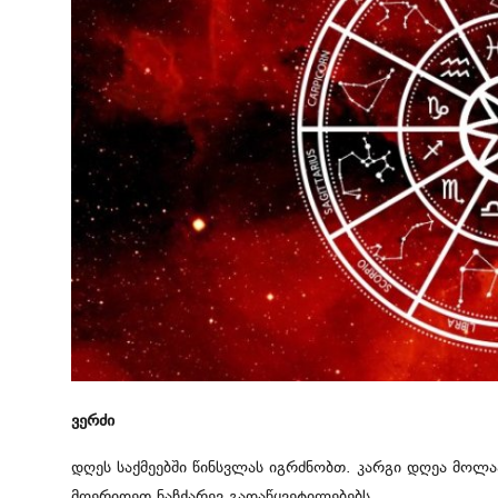
მსოფლიო
ყვითელი პრესა
საკითხავი
ვერძი
დღეს საქმეებში წინსვლას იგრძნობთ. კარგი დღეა მოლა
მოერიდეთ ნაჩქარევ გადაწყვეტილებებს.