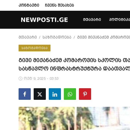
კონტაქტი
ჩვენს შესახებ
ᲛᲗᲐᲕᲐᲠᲘ
ᲞᲝᲚᲘᲢᲘᲙ
Login
Register
მთავარი
საზოგადოება
გივი მიქანაძემ კომარო
ᲡᲐᲖᲝᲒᲐᲓᲝᲔᲑᲐ
მთავარი
გივი მიქანაძემ კომაროვის სკოლის 
პოლიტიკა
სასწავლო ინფრასტრუქტურა დაათვა
კონტაქტი
ოქტ 9, 2025 - 03:53
საზოგადოება
სამართალი
ჩვენს შესახებ