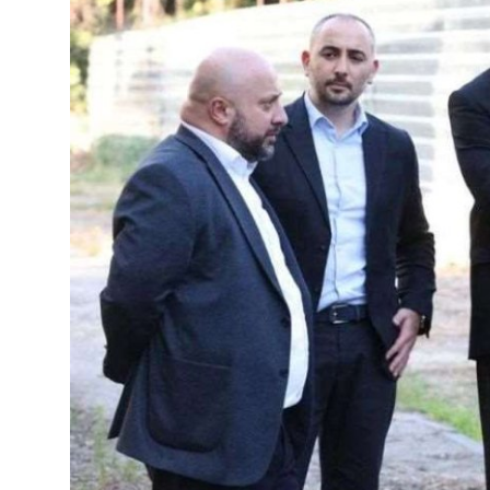
მსოფლიო
ყვითელი პრესა
საკითხავი