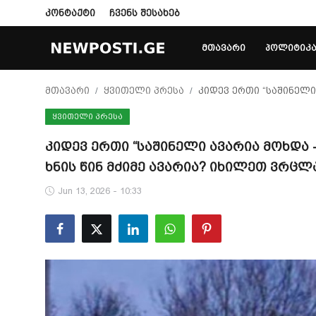
კონტაქტი
ჩვენს შესახებ
ᲛᲗᲐᲕᲐᲠᲘ
ᲞᲝᲚᲘᲢᲘᲙ
Login
Register
მთავარი
ყვითელი პრესა
კიდევ ერთი “საშინელი
ᲧᲕᲘᲗᲔᲚᲘ ᲞᲠᲔᲡᲐ
მთავარი
კიდევ ერთი “საშინელი ავარია მოხდა
პოლიტიკა
ხნის წინ მძიმე ავარია? იხილეთ ვრცლა
კონტაქტი
Jun 13, 2026 - 10:33
საზოგადოება
სამართალი
ჩვენს შესახებ