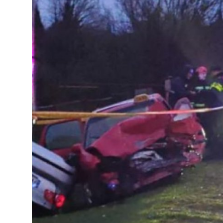
მსოფლიო
ყვითელი პრესა
საკითხავი