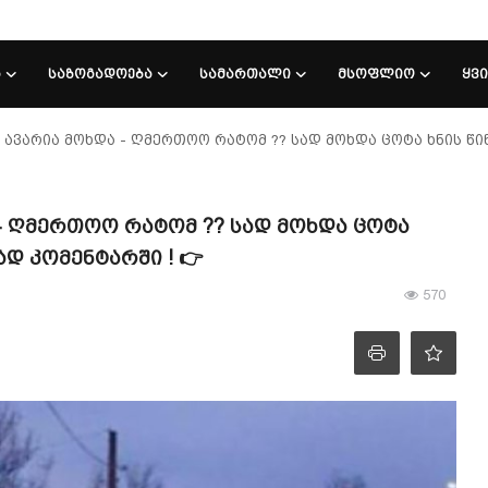
Ა
ᲡᲐᲖᲝᲒᲐᲓᲝᲔᲑᲐ
ᲡᲐᲛᲐᲠᲗᲐᲚᲘ
ᲛᲡᲝᲤᲚᲘᲝ
ᲧᲕ
 ავარია მოხდა - ღმერთოო რატომ ?? სად მოხდა ცოტა ხნის წი
 - ღმერთოო რატომ ?? სად მოხდა ცოტა
დ კომენტარში ! 👉
570