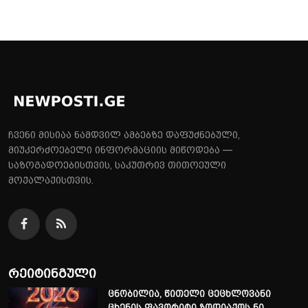
ჩვენი მისიაა ნამდვილ ამბებზე დაფუძნებული,
მიუკერძოებელი ინფორმაციის მიწოდება —
საზოგადოებისთვის, საკუთრივ თითოეული
მოქალაქისთვის.
რეიტინგული
ცნობილია, წითელი ცეცხლოვანი
ცხენის ფავორიტი ზოდიაქოს ნი...