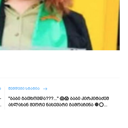
Ა
ᲨᲔᲛᲓᲔᲒᲘ ᲡᲢᲐᲢᲘᲐ
-
"ბაბი გათხოვდა???..." 😱😱 ბაბი კირკიტაძემ
.
ახლახან მეორე ნახევარი გამოაჩინა 🛑⭕...