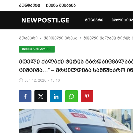
კონტაქტი
ჩვენს შესახებ
ᲛᲗᲐᲕᲐᲠᲘ
ᲞᲝᲚᲘᲢᲘᲙ
Login
Register
მთავარი
ყვითელი პრესა
მთელი ქალაქი ტირის 
ᲧᲕᲘᲗᲔᲚᲘ ᲞᲠᲔᲡᲐ
მთავარი
მთელი ქალაქი ტირის გარდაიცვალააა
პოლიტიკა
ციმციმა…“ – ვრცელდება სამწუხარო 
კონტაქტი
Jun 12, 2026 - 13:16
საზოგადოება
სამართალი
ჩვენს შესახებ