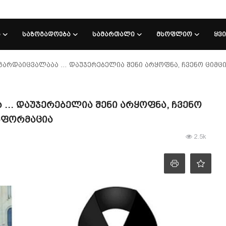
Ა
ᲡᲐᲖᲝᲒᲐᲓᲝᲔᲑᲐ
ᲡᲐᲛᲐᲠᲗᲐᲚᲘ
ᲛᲡᲝᲤᲚᲘᲝ
ᲧᲕ
გარდაიცვალააა … დაუჯერებელია შენი არყოფნა, ჩვენო ციმც
 … დაუჯერებელია შენი არყოფნა, ჩვენო
ინფორმაცია
2.5k