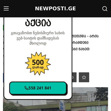
✕
მხოლოდ დღეს
აქცია
Login
Register
ᲧᲕᲘᲗᲔᲚᲘ ᲞᲠᲔᲡᲐ
გთავაზობთ ნებისმიერი სახის
ახლახანს საცხოვრებელი კორპუსი აფეთქდა - არის
ვებ‑საიტის დამზადებას
მთავარი
მსხვერპლი..სად მოხდა შემთხვევა და რამდენი
მხოლოდ
დაშავებულის ? .😭😭 უმძიმესი დეტალები ნახეთ
კონტაქტი
კომენტარში👇👇👇
500
Jun 9, 2026 - 11:13
1.5k
პოლიტიკა
ლარად
საზოგადოება
558 241 841
სამართალი
მსოფლიო