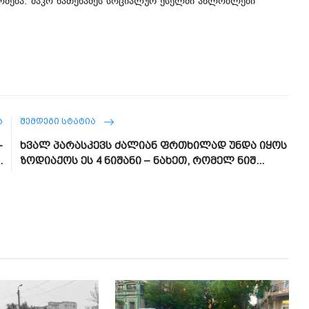
ამოძება. შაკო ნათენაძეს სოციალურ ქსელში ახლობლები
Ა
ᲨᲔᲛᲓᲔᲒᲘ ᲡᲢᲐᲢᲘᲐ
-
ხვალ პარასკევს ძალიან ფრთხილად უნდა იყოს
.
ზოდიაქოს ეს 4 ნიშანი – ნახეთ, რომელ ნიშ...