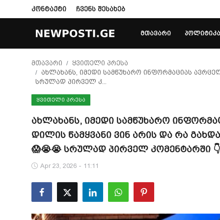
კონტაქტი
ჩვენს შესახებ
ᲛᲗᲐᲕᲐᲠᲘ
ᲞᲝᲚᲘᲢᲘᲙ
Login
Register
მთავარი
ყვითელი პრესა
ახლახანს, იმედი სამწუხარო ინფორმაციას ავრცელ
სრულად პირველ კ...
მთავარი
ᲧᲕᲘᲗᲔᲚᲘ ᲞᲠᲔᲡᲐ
პოლიტიკა
ახლახანს, იმედი სამწუხარო ინფორმა
კონტაქტი
დილის წამყვანი ვინ არის და რა გახდ
😱😭😭 სრულად პირველ კომენტარში 👇
საზოგადოება
Apr 23, 2026 - 11:11
სამართალი
ჩვენს შესახებ