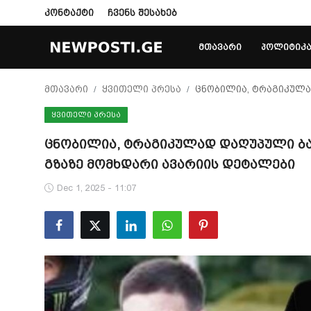
კონტაქტი
ჩვენს შესახებ
ᲛᲗᲐᲕᲐᲠᲘ
ᲞᲝᲚᲘᲢᲘᲙ
Login
Register
მთავარი
ყვითელი პრესა
ცნობილია, ტრაგიკულა
ᲧᲕᲘᲗᲔᲚᲘ ᲞᲠᲔᲡᲐ
მთავარი
ცნობილია, ტრაგიკულად დაღუპული ბაი
კონტაქტი
გზაზე მომხდარი ავარიის დეტალები
პოლიტიკა
Dec 1, 2025 - 11:07
საზოგადოება
სამართალი
მსოფლიო