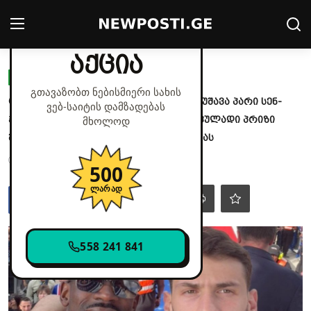
✕
მხოლოდ დღეს
აქცია
Login
Register
ᲧᲕᲘᲗᲔᲚᲘ ᲞᲠᲔᲡᲐ
გთავაზობთ ნებისმიერი სახის
ცნობილია ჯამურად რა თანხა გამოიმუშავა პარი სენ-
ვებ‑საიტის დამზადებას
მთავარი
ჟერმენმა ჩემპიონთა ლიგაზე და რა ფულადი პრიზი
მხოლოდ
შეხვდება ბონუსის სახით კვარაცხელიას
კონტაქტი
Jun 1, 2026 - 11:30
1.9k
500
პოლიტიკა
ლარად
საზოგადოება
558 241 841
სამართალი
მსოფლიო