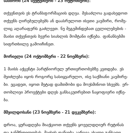
სას­წო­რი (24 სექ­ტემ­ბე­რი - 23 ოქ­ტომ­ბე­რი):
თქვენ­თვის ეს ტრანსფორ­მა­ცი­ის დღეა. შე­საძ­ლოა გა­და­ხე­დოთ
თქვენს ღი­რე­ბუ­ლე­ბებს ან და­ას­რუ­ლოთ ისე­თი კავ­ში­რი, რო­მე­
ლიც აღა­რა­ფერს გაძ­ლევთ. ნუ შე­გე­შინ­დე­ბათ ცვლი­ლე­ბე­ბის -
მა­ი­სი თქვენ­თვის ბევ­რი სი­ახ­ლის მომ­ტა­ნი იქ­ნე­ბა. ფი­ნან­სებ­ში
სიფრ­თხი­ლე გა­მო­ი­ჩი­ნეთ.
მო­რი­ე­ლი (24 ოქ­ტომ­ბე­რი - 22 ნო­ემ­ბე­რი):
1 მა­ისს აქ­ცენ­ტი პარტნი­ო­რულ ურ­თი­ერ­თო­ბებ­ზე კეთ­დე­ბა. ეს
შე­იძ­ლე­ბა იყოს რო­გორც სა­სიყ­ვა­რუ­ლო, ისე საქ­მი­ა­ნი კავ­ში­რე­
ბი. ეცა­დეთ, იყოთ მე­ტად დამთმო­ბი და მო­უს­მი­ნოთ სხვებს. ერ­
თობ­ლი­ვი პრო­ექ­ტე­ბი დღეს გან­სა­კუთ­რე­ბით ნა­ყო­ფი­ე­რი იქ­ნე­
ბა.
მშვილ­დო­სა­ნი (23 ნო­ემ­ბე­რი - 21 დე­კემ­ბე­რი):
დროა, ყუ­რა­დღე­ბა მი­აქ­ცი­ოთ თქვენს ყო­ველ­დღი­ურ რუ­ტი­ნას
და ჯან­მრთე­ლო­ბას. მა­ი­სის და­წყე­ბა კარ­გია ახა­ლი ჯან­სა­ღი