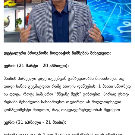
მსოფლიო
ყვითელი პრესა
საკითხავი
დე­ტა­ლუ­რი პროგ­ნო­ზი ზო­დი­ა­ქოს ნიშ­ნე­ბის მი­ხედ­ვით:
ვერ­ძი (21 მარ­ტი - 20 აპ­რი­ლი):
მა­ი­სის პირ­ვე­ლი დღე თქვენ­გან გამ­ბე­და­ო­ბას მო­ი­თხოვს. თუ
დიდი ხა­ნია გეგ­მავ­დით რამე ახ­ლის და­წყე­ბას, 1 მა­ი­სი სწო­რედ
ის დღეა, როცა სამ­ყა­რო "მწვა­ნე შუქს" გინ­თებთ. პი­რად ცხოვ­
რე­ბა­ში შე­საძ­ლოა სა­სი­ა­მოვ­ნო ფლირ­ტი ან მო­უ­ლოდ­ნე­ლი
კომ­პლი­მენ­ტი მი­ი­ღოთ, რაც თავ­და­ჯე­რე­ბუ­ლო­ბას შეგ­ძენთ.
კურო (21 აპ­რი­ლი - 21 მა­ი­სი):