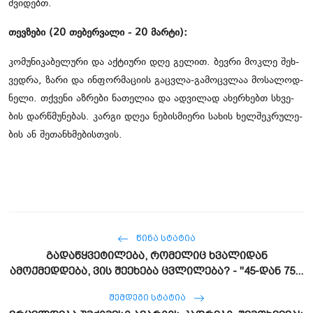
შვი­დებთ.
თევ­ზე­ბი (20 თე­ბერ­ვა­ლი - 20 მარ­ტი):
კო­მუ­ნი­კა­ბე­ლუ­რი და აქ­ტი­უ­რი დღე გე­ლით. ბევ­რი მოკ­ლე შეხ­
ვედ­რა, ზარი და ინ­ფორ­მა­ცი­ის გაც­ვლა-გა­მოც­ვლაა მო­სა­ლოდ­
ნე­ლი. თქვე­ნი აზ­რე­ბი ნა­თე­ლია და ად­ვი­ლად ახერ­ხებთ სხვე­
ბის დარ­წმუ­ნე­ბას. კარ­გი დღეა ნე­ბის­მი­ე­რი სა­ხის ხელ­შეკ­რუ­ლე­
ბის ან შე­თან­ხმე­ბის­თვის.
ᲬᲘᲜᲐ ᲡᲢᲐᲢᲘᲐ
გადაწყვეტილება, რომელიც ხვალიდან
ამოქმედდება, ვის შეეხება ცვლილება? - "45-დან 75...
ᲨᲔᲛᲓᲔᲒᲘ ᲡᲢᲐᲢᲘᲐ