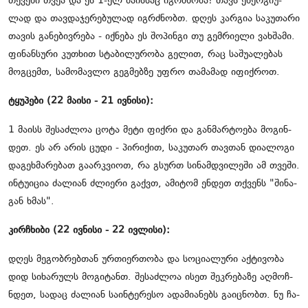
თქვე­ნი თვეა და ეს 1-ელ მა­ის­საც იგ­რძნო­ბა! თავს ენერ­გი­უ­
ლად და თავ­და­ჯე­რე­ბუ­ლად იგ­რძნობთ. დღეს კარ­გია სა­კუ­თა­რი
თა­ვის გა­ნე­ბივ­რე­ბა - იქ­ნე­ბა ეს შო­პინ­გი თუ გემ­რი­ე­ლი ვახ­შა­მი.
ფი­ნან­სუ­რი კუ­თხით სტა­ბი­ლუ­რო­ბა გე­ლით, რაც სა­შუ­ა­ლე­ბას
მოგ­ცემთ, სა­მო­მავ­ლო გეგ­მებ­ზე უფრო თა­მა­მად იფიქ­როთ.
ტყუ­პე­ბი (22 მა­ი­სი - 21 ივ­ნი­სი):
1 მა­ისს შე­საძ­ლოა ცოტა მეტი ფიქ­რი და გან­მარ­ტო­ე­ბა მო­გინ­
დეთ. ეს არ არის ცუდი - პი­რი­ქით, სა­კუ­თარ თავ­თან დი­ა­ლო­გი
და­გეხ­მა­რე­ბათ გა­არ­კვი­ოთ, რა გსურთ სი­ნამ­დვი­ლე­ში ამ თვე­ში.
ინ­ტუ­ი­ცია ძა­ლი­ან ძლი­ე­რი გაქვთ, ამი­ტომ ენ­დეთ თქვენს "ში­ნა­
გან ხმას".
კირჩხი­ბი (22 ივ­ნი­სი - 22 ივ­ლი­სი):
დღეს მე­გობ­რებ­თან ურ­თი­ერ­თო­ბა და სო­ცი­ა­ლუ­რი აქ­ტი­ვო­ბა
დიდ სი­ხა­რულს მო­გი­ტანთ. შე­საძ­ლოა ისეთ შეკ­რე­ბა­ზე აღ­მოჩ­
ნდეთ, სა­დაც ძა­ლი­ან სა­ინ­ტე­რე­სო ადა­მი­ა­ნებს გა­იც­ნობთ. ნუ ჩა­